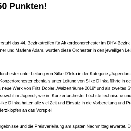
50 Punkten!
tuhl das 44. Bezirkstreffen für Akkordeonorchester im DHV-Bezirk „B
er und Marlene Adam, wurden diese Orchester in den jeweiligen Lei
chester unter Leitung von Silke D’Inka in der Kategorie „Jugendor
 Konzertorchester ebenfalls unter Leitung von Silke D’Inka führte i
s neue Werk von Fritz Dobler „Walzerträume 2018“ und als zweites St
n sowohl im Jugend-, wie im Konzertorchester höchste technische und
ke D’Inka hatten alle viel Zeit und Einsatz in die Vorbereitung und Pr
erzklopfen an das Vorspiel.
gebnisse und die Preisverleihung am späten Nachmittag erwartet. D