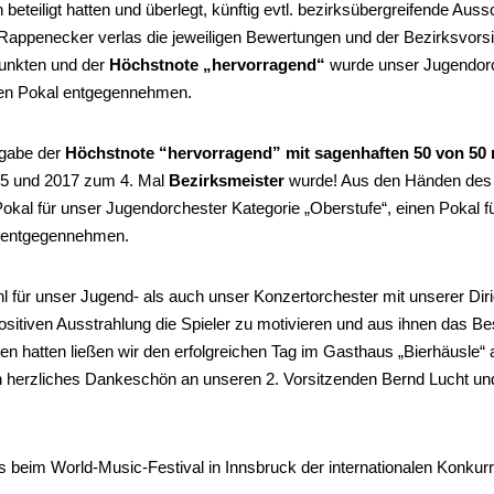
beteiligt hatten und überlegt, künftig evtl. bezirksübergreifende Au
 Rappenecker verlas die jeweiligen Bewertungen und der Bezirksvorsi
Punkten und der
Höchstnote „hervorragend“
wurde unser Jugendorch
inen Pokal entgegennehmen.
tgabe der
Höchstnote “hervorragend” mit sagenhaften 50 von 50
15 und 2017 zum 4. Mal
Bezirksmeister
wurde! Aus den Händen des 
 Pokal für unser Jugendorchester Kategorie „Oberstufe“, einen Pokal 
l entgegennehmen.
 für unser Jugend- als auch unser Konzertorchester mit unserer Dirig
positiven Ausstrahlung die Spieler zu motivieren und aus ihnen das 
n hatten ließen wir den erfolgreichen Tag im Gasthaus „Bierhäusle“ 
n herzliches Dankeschön an unseren 2. Vorsitzenden Bernd Lucht und 
s beim World-Music-Festival in Innsbruck der internationalen Konkur