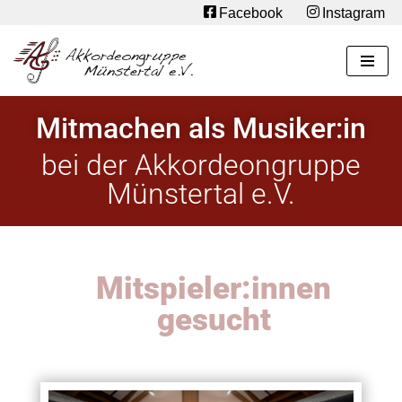
Facebook
Instagram
Zum
Inhalt
springen
Mitmachen als Musiker:in
bei der Akkordeongruppe
Münstertal e.V.
Mitspieler:innen
gesucht