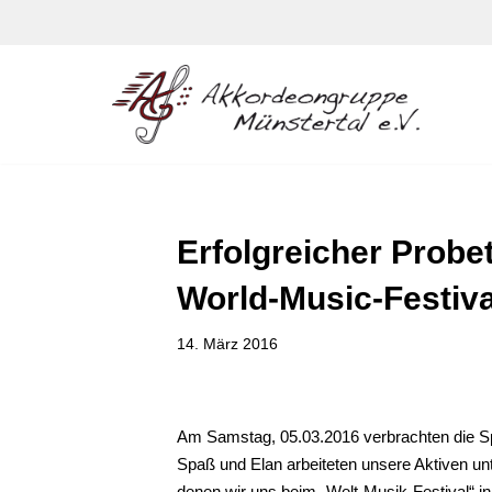
Zum
Inhalt
springen
Erfolgreicher Probe
World-Music-Festiva
14. März 2016
Am Samstag, 05.03.2016 verbrachten die Sp
Spaß und Elan arbeiteten unsere Aktiven unt
denen wir uns beim „Welt-Musik-Festival“ in