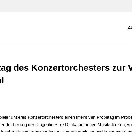
Ak
tag des Konzertorchesters zur 
l
ieler unseres Konzertorchesters einen intensiven Probetag im Probe
er der Leitung der Dirigentin Silke D’Inka an neuen Musikstücken, v
 Innsbruck beteiligen werden. Alle waren motiviert und konzentriert